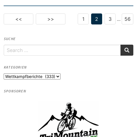
<<
>>
1
2
3
...
56
SUCHE
KATEGORIEN
Kategorien
SPONSOREN