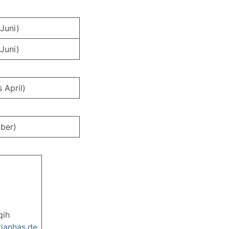
Juni)
Juni)
 April)
ber)
qih
rianhas.de