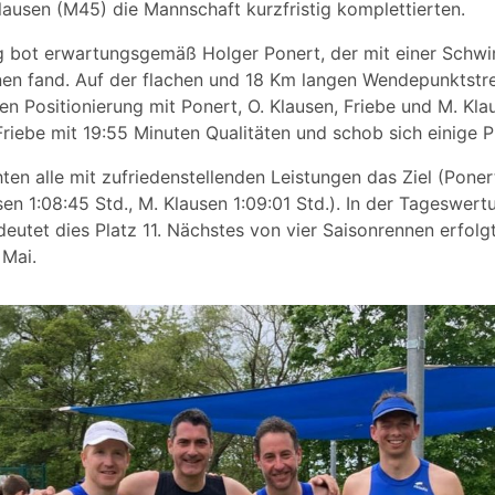
ausen (M45) die Mannschaft kurzfristig komplettierten.
ng bot erwartungsgemäß Holger Ponert, der mit einer Schw
nen fand. Auf der flachen und 18 Km langen Wendepunktstr
nen Positionierung mit Ponert, O. Klausen, Friebe und M. Kla
riebe mit 19:55 Minuten Qualitäten und schob sich einige P
ten alle mit zufriedenstellenden Leistungen das Ziel (Ponert
sen 1:08:45 Std., M. Klausen 1:09:01 Std.). In der Tageswertu
eutet dies Platz 11. Nächstes von vier Saisonrennen erfolg
 Mai.