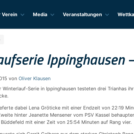
 Verein
Media
Veranstaltungen
Wettka
e
aufserie Ippinghausen –
2015
von
Oliver Klausen
r Winterlauf-Serie in Ippinghausen testeten drei Trianhas ih
cke.
ieferte dabei Lena Gröticke mit einer Endzeit von 22:19 Min
 Zweite hinter Jeanette Mensener vom PSV Kassel behaupten
 Büddefeld mit einer Zeit von 25:54 Minuten auf Rang vier.