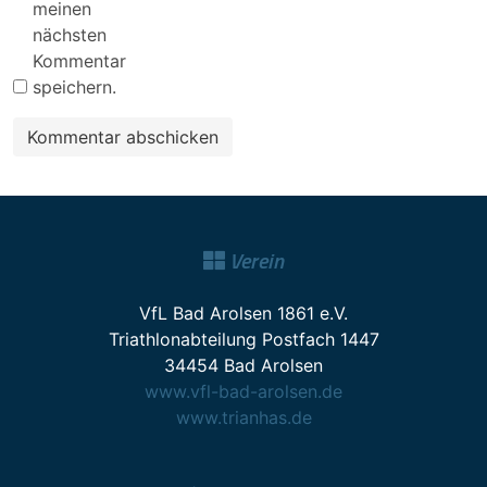
meinen
nächsten
Kommentar
speichern.
Verein
VfL Bad Arolsen 1861 e.V.
Triathlonabteilung Postfach 1447
34454 Bad Arolsen
www.vfl-bad-arolsen.de
www.trianhas.de