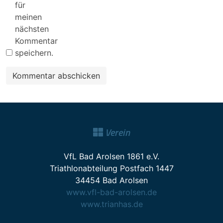
für
meinen
nächsten
Kommentar
speichern.
Verein
VfL Bad Arolsen 1861 e.V.
Triathlonabteilung Postfach 1447
34454 Bad Arolsen
www.vfl-bad-arolsen.de
www.trianhas.de