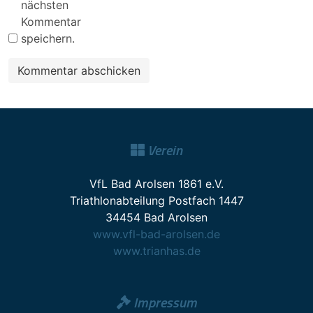
nächsten
Kommentar
speichern.
Verein
VfL Bad Arolsen 1861 e.V.
Triathlonabteilung Postfach 1447
34454 Bad Arolsen
www.vfl-bad-arolsen.de
www.trianhas.de
Impressum