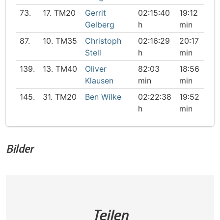
73.
17. TM20
Gerrit
02:15:40
19:12
76:
Gelberg
h
min
mi
87.
10. TM35
Christoph
02:16:29
20:17
75:
Stell
h
min
mi
139.
13. TM40
Oliver
82:03
18:56
82:
Klausen
min
min
mi
145.
31. TM20
Ben Wilke
02:22:38
19:52
78:
h
min
mi
Bilder
Teilen