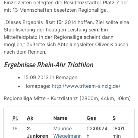
Einzelzeiten belegten die Residenzstädter Platz 7 der
mit 13 Mannschaften besetzten Regionalliga.
„Dieses Ergebnis lässt für 2014 hoffen. Ziel sollte eine
Stabilisierung der heutigen Leistung sein. Ein
Mittelfeldplatz in der Regionalliga scheint dann
möglich,“ äußerte sich Abteilungsleiter Oliver Klausen
nach dem Rennen.
Ergebnisse Rhein-Ahr Triathlon
15.09.2013 in Remagen
Homepage:
http://www.triteam-sinzig.de/
Regionalliga Mitte - Kurzdistanz (2800m, 44km, 10km)
Pl.
Ak
Name
Ges
S
R
16.
2.
Maurice
02:09:24
18:01
74:
Junioren
Wiegelmann
h
min
mi