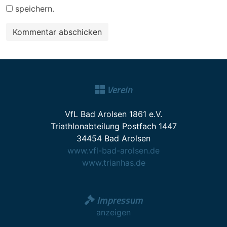
speichern.
Verein
VfL Bad Arolsen 1861 e.V.
Triathlonabteilung Postfach 1447
34454 Bad Arolsen
www.vfl-bad-arolsen.de
www.trianhas.de
Impressum
anzeigen