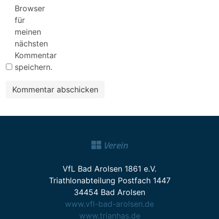
Browser
für
meinen
nächsten
Kommentar
speichern.
Verein
VfL Bad Arolsen 1861 e.V.
Triathlonabteilung Postfach 1447
34454 Bad Arolsen
www.vfl-bad-arolsen.de
www.trianhas.de