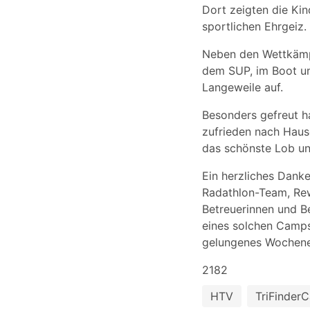
Dort zeigten die Ki
sportlichen Ehrgeiz.
Neben den Wettkämpf
dem SUP, im Boot un
Langeweile auf.
Besonders gefreut h
zufrieden nach Hause
das schönste Lob un
Ein herzliches Danke
Radathlon-Team, Rew
Betreuerinnen und B
eines solchen Camps
gelungenes Wochene
2182
HTV
TriFinder