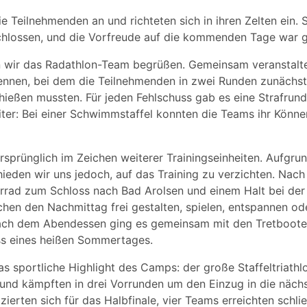
ie Teilnehmenden an und richteten sich in ihren Zelten ein.
hlossen, und die Vorfreude auf die kommenden Tage war g
wir das Radathlon-Team begrüßen. Gemeinsam veranstalte
ennen, bei dem die Teilnehmenden in zwei Runden zunächst
hießen mussten. Für jeden Fehlschuss gab es eine Strafru
iter: Bei einer Schwimmstaffel konnten die Teams ihr Könn
rsprünglich im Zeichen weiterer Trainingseinheiten. Aufgru
ieden wir uns jedoch, auf das Training zu verzichten. Nac
rrad zum Schloss nach Bad Arolsen und einem Halt bei der 
hen den Nachmittag frei gestalten, spielen, entspannen od
ach dem Abendessen ging es gemeinsam mit den Tretbooten
ss eines heißen Sommertages.
s sportliche Highlight des Camps: der große Staffeltriath
 und kämpften in drei Vorrunden um den Einzug in die näch
ierten sich für das Halbfinale, vier Teams erreichten schlie