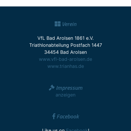
Verein
VfL Bad Arolsen 1861 e.V.
Triathlonabteilung Postfach 1447
34454 Bad Arolsen
www.vfl-bad-arolsen.de
www.trianhas.de
Impressum
anzeigen
Facebook
Like us on
Facebook
!