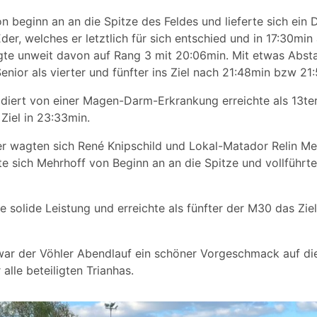
n beginn an an die Spitze des Feldes und lieferte sich ein 
r, welches er letztlich für sich entschied und in 17:30min a
lgte unweit davon auf Rang 3 mit 20:06min. Mit etwas Abs
enior als vierter und fünfter ins Ziel nach 21:48min bzw 21
ädiert von einer Magen-Darm-Erkrankung erreichte als 13te
iel in 23:33min.
er wagten sich René Knipschild und Lokal-Matador Relin Meh
 sich Mehrhoff von Beginn an an die Spitze und vollführte 
ne solide Leistung und erreichte als fünfter der M30 das Zie
 der Vöhler Abendlauf ein schöner Vorgeschmack auf die 
alle beteiligten Trianhas.