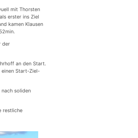
Duell mit Thorsten
ls erster ins Ziel
tand kamen Klausen
:52min.
r der
rhoff an den Start.
einen Start-Ziel-
l nach soliden
restliche