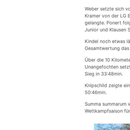
Weber setzte sich vo
Kramer von der LG Ede
gelangte. Ponert fo
Junior und Klausen S
Kindel noch etwas l
Gesamtwertung das Z
Über die 10 Kilomet
Unangefochten setzte
Sieg in 33:48min.
Knipschild zeigte ei
50:46min.
Summa summarum war
Wettkampfsaison für 