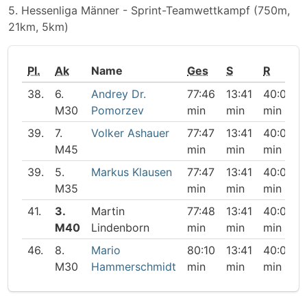
5. Hessenliga Männer - Sprint-Teamwettkampf (750m,
21km, 5km)
Pl.
Ak
Name
Ges
S
R
38.
6.
Andrey Dr.
77:46
13:41
40:05
M30
Pomorzev
min
min
min
39.
7.
Volker Ashauer
77:47
13:41
40:09
M45
min
min
min
39.
5.
Markus Klausen
77:47
13:41
40:08
M35
min
min
min
41.
3.
Martin
77:48
13:41
40:08
M40
Lindenborn
min
min
min
46.
8.
Mario
80:10
13:41
40:06
M30
Hammerschmidt
min
min
min