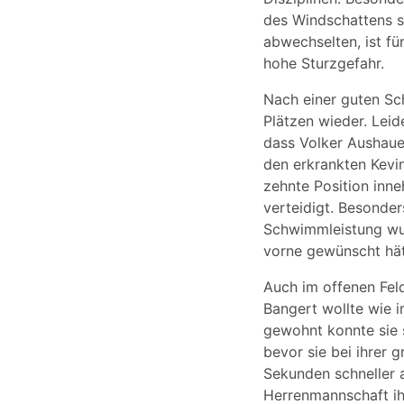
des Windschattens si
abwechselten, ist fü
hohe Sturzgefahr.
Nach einer guten Sc
Plätzen wieder. Leid
dass Volker Aushaue
den erkrankten Kev
zehnte Position inneh
verteidigt. Besonder
Schwimmleistung wur
vorne gewünscht hät
Auch im offenen Feld
Bangert wollte wie i
gewohnt konnte sie 
bevor sie bei ihrer 
Sekunden schneller 
Herrenmannschaft ihr