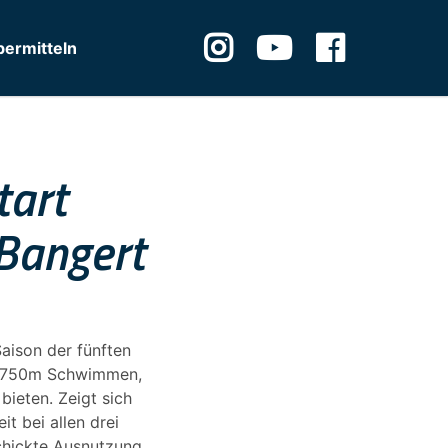
ermitteln
tart
Bangert
aison der fünften
n (750m Schwimmen,
ieten. Zeigt sich
t bei allen drei
chickte Ausnutzung