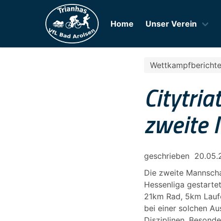
Home
Unser Verein
Wettkampfbericht
Citytria
zweite 
geschrieben
20.05.
Die zweite Mannschaf
Hessenliga gestarte
21km Rad, 5km Laufe
bei einer solchen A
Disziplinen. Besond