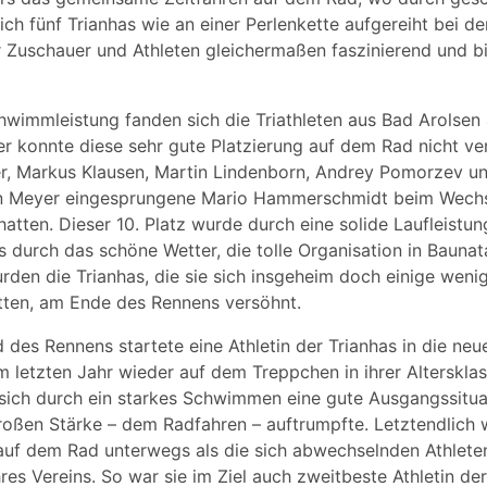
ch fünf Trianhas wie an einer Perlenkette aufgereiht bei de
r Zuschauer und Athleten gleichermaßen faszinierend und bi
hwimmleistung fanden sich die Triathleten aus Bad Arolsen
er konnte diese sehr gute Platzierung auf dem Rad nicht ve
r, Markus Klausen, Martin Lindenborn, Andrey Pomorzev un
in Meyer eingesprungene Mario Hammerschmidt beim Wechs
atten. Dieser 10. Platz wurde durch eine solide Laufleistung
s durch das schöne Wetter, die tolle Organisation in Baunat
den die Trianhas, die sie sich insgeheim doch einige wenig
ten, am Ende des Rennens versöhnt.
 des Rennens startete eine Athletin der Trianhas in die neue
m letzten Jahr wieder auf dem Treppchen in ihrer Alterskla
sich durch ein starkes Schwimmen eine gute Ausgangssitua
großen Stärke – dem Radfahren – auftrumpfte. Letztendlich 
auf dem Rad unterwegs als die sich abwechselnden Athlete
es Vereins. So war sie im Ziel auch zweitbeste Athletin d