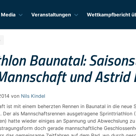
Media
Veranstaltungen
Wettkampfbericht üb
e
thlon Baunatal: Saisons
Mannschaft und Astrid 
2014
von
Nils Kindel
t ist mit einem beherzten Rennen in Baunatal in die neue S
t. Der als Mannschaftsrennen ausgetragene Sprinttriathlo
n) hatte wieder einiges an Spannung und Abwechslung zu b
ustragungsform doch gerade mannschaftliche Geschlossenhei
ers das gemeinsame Zeitfahren auf dem Rad, wo durch ges