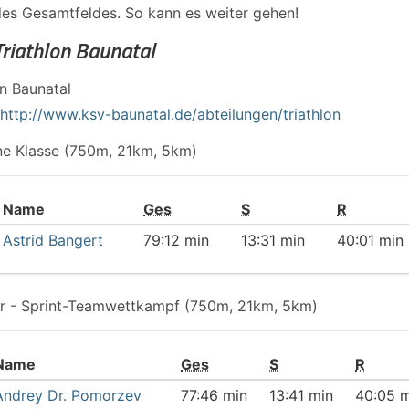
des Gesamtfeldes. So kann es weiter gehen!
Triathlon Baunatal
in Baunatal
http://www.ksv-baunatal.de/abteilungen/triathlon
ene Klasse (750m, 21km, 5km)
Name
Ges
S
R
Astrid Bangert
79:12 min
13:31 min
40:01 min
er - Sprint-Teamwettkampf (750m, 21km, 5km)
Name
Ges
S
R
Andrey Dr. Pomorzev
77:46 min
13:41 min
40:05 