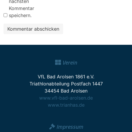
nächsten
Kommentar
speichern.
Verein
VfL Bad Arolsen 1861 e.V.
Triathlonabteilung Postfach 1447
34454 Bad Arolsen
www.vfl-bad-arolsen.de
www.trianhas.de
Impressum