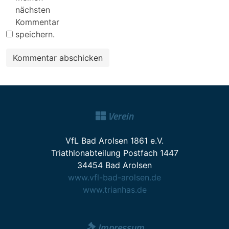
nächsten
Kommentar
speichern.
Verein
VfL Bad Arolsen 1861 e.V.
Triathlonabteilung Postfach 1447
34454 Bad Arolsen
www.vfl-bad-arolsen.de
www.trianhas.de
Impressum