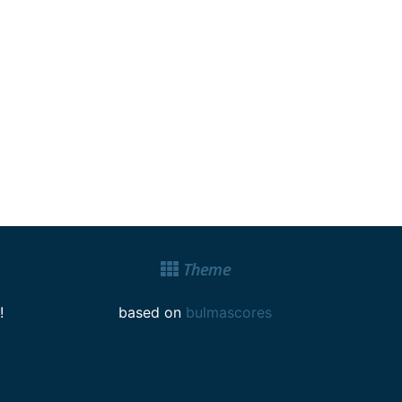
Theme
!
based on
bulmascores