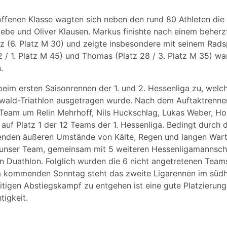
 offenen Klasse wagten sich neben den rund 80 Athleten di
ebe und Oliver Klausen. Markus finishte nach einem beherz
 (6. Platz M 30) und zeigte insbesondere mit seinem Radsp
2 / 1. Platz M 45) und Thomas (Platz 28 / 3. Platz M 35) wa
.
beim ersten Saisonrennen der 1. und 2. Hessenliga zu, welc
wald-Triathlon ausgetragen wurde. Nach dem Auftaktrenne
 Team um Relin Mehrhoff, Nils Huckschlag, Lukas Weber, Ho
 auf Platz 1 der 12 Teams der 1. Hessenliga. Bedingt durch d
nden äußeren Umstände von Kälte, Regen und langen Wart
 unser Team, gemeinsam mit 5 weiteren Hessenligamannsch
en Duathlon. Folglich wurden die 6 nicht angetretenen Team
m kommenden Sonntag steht das zweite Ligarennen im südh
itigen Abstiegskampf zu entgehen ist eine gute Platzierung
tigkeit.