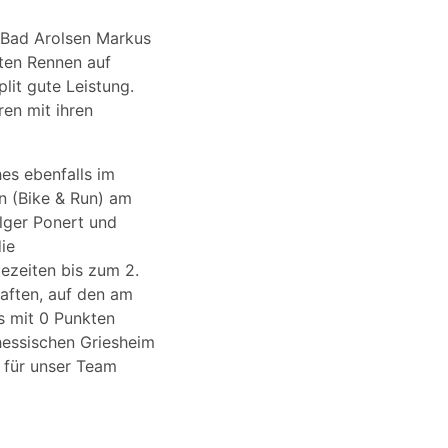
e Bad Arolsen Markus
ten Rennen auf
lit gute Leistung.
ren mit ihren
hes ebenfalls im
n (Bike & Run) am
lger Ponert und
ie
ezeiten bis zum 2.
aften, auf den am
s mit 0 Punkten
essischen Griesheim
 für unser Team