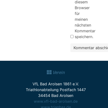
diesem
Browser
für
meinen
nächsten
Kommentar
speichern.
Verein
VfL Bad Arolsen 1861 e.V.
Triathlonabteilung Postfach 1447
34454 Bad Arolsen
www.vfl-bad-arolsen.de
www.trianhas.de