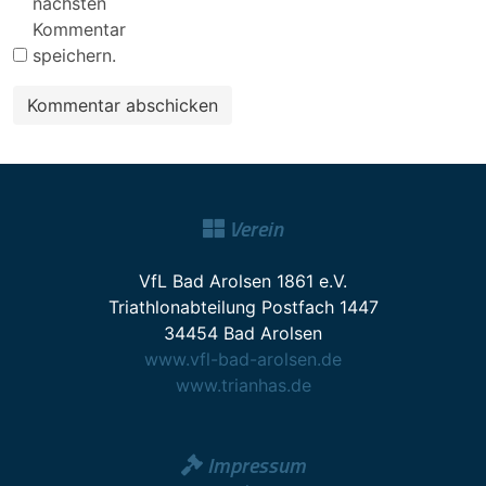
nächsten
Kommentar
speichern.
Verein
VfL Bad Arolsen 1861 e.V.
Triathlonabteilung Postfach 1447
34454 Bad Arolsen
www.vfl-bad-arolsen.de
www.trianhas.de
Impressum