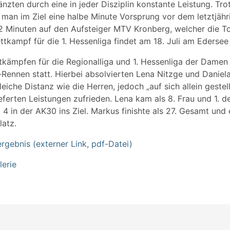
zten durch eine in jeder Disziplin konstante Leistung. Tro
 man im Ziel eine halbe Minute Vorsprung vor dem letztjäh
2 Minuten auf den Aufsteiger MTV Kronberg, welcher die To
tkampf für die 1. Hessenliga findet am 18. Juli am Edersee 
kämpfen für die Regionalliga und 1. Hessenliga der Damen
Rennen statt. Hierbei absolvierten Lena Nitzge und Daniel
eiche Distanz wie die Herren, jedoch „auf sich allein gestellt
ieferten Leistungen zufrieden. Lena kam als 8. Frau und 1. 
z 4 in der AK30 ins Ziel. Markus finishte als 27. Gesamt und 
latz.
gebnis (externer Link, pdf-Datei)
lerie