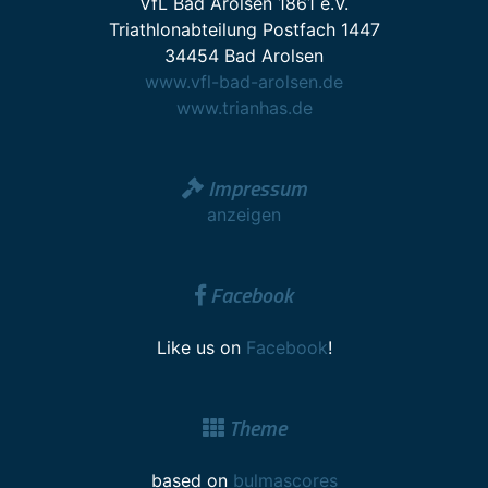
VfL Bad Arolsen 1861 e.V.
Triathlonabteilung Postfach 1447
34454 Bad Arolsen
www.vfl-bad-arolsen.de
www.trianhas.de
Impressum
anzeigen
Facebook
Like us on
Facebook
!
Theme
based on
bulmascores