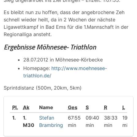
Sieg ungefährdet ins Ziel bringen – Enzeit: 1:07:55.
Es bleibt nun zu hoffen, dass der angebrochene Zeh
schnell wieder heilt, da in 2 Wochen der nächste
Ligawettkampf in Bad Ems für die 1.Mannschaft in der
Regionalliga ansteht.
Ergebnisse Möhnesee- Triathlon
28.07.2012 in Möhnesee-Körbecke
Homepage:
http://www.moehnesee-
triathlon.de/
Sprintdistanz (500m, 20km, 5km)
Pl.
Ak
Name
Ges
S
R
L
1.
1.
Stefan
67:55
09:40
38:33
19:42
M30
Brambring
min
min
min
min