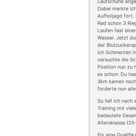
Laufschuhe ange
Dabei merkte ich
Aufholjagd fort.
Rad schon 3 Rie
Laufen fast eine
Wasser. Jetzt du
der Blutzuckersp
ich Schmerzen im
versuchte die S
Position nun zu 
es schon: Du has
3km kamen noch 3
forderte nun alle
So lief ich nach
Training mit vie
bedeutete Gesamt
Altersklasse (25
Für eine Qualifi