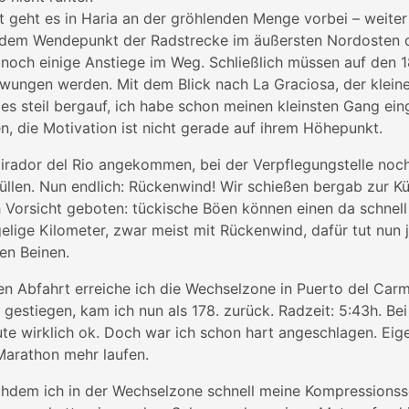
 geht es in Haria an der gröhlenden Menge vorbei – weiter
, dem Wendepunkt der Radstrecke im äußersten Nordosten d
n noch einige Anstiege im Weg. Schließlich müssen auf den
ungen werden. Mit dem Blick nach La Graciosa, der klein
es steil bergauf, ich habe schon meinen kleinsten Gang ein
n, die Motivation ist nicht gerade auf ihrem Höhepunkt.
irador del Rio angekommen, bei der Verpflegungstelle noc
üllen. Nun endlich: Rückenwind! Wir schießen bergab zur Kü
 Vorsicht geboten: tückische Böen können einen da schnel
elige Kilometer, zwar meist mit Rückenwind, dafür tut nun j
en Beinen.
en Abfahrt erreiche ich die Wechselzone in Puerto del Car
 gestiegen, kam ich nun als 178. zurück. Radzeit: 5:43h. Be
e wirklich ok. Doch war ich schon hart angeschlagen. Eige
 Marathon mehr laufen.
achdem ich in der Wechselzone schnell meine Kompressions