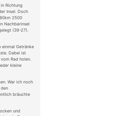
 in Richtung
er Insel. Doch
 180km 2500
en Nachbarinsel
gelegt (39-27).
h einmal Getränke
ste. Dabei ist
l vom Rad holen.
eder kleine
men. War ich noch
i den
ntlich bräuchte
socken und