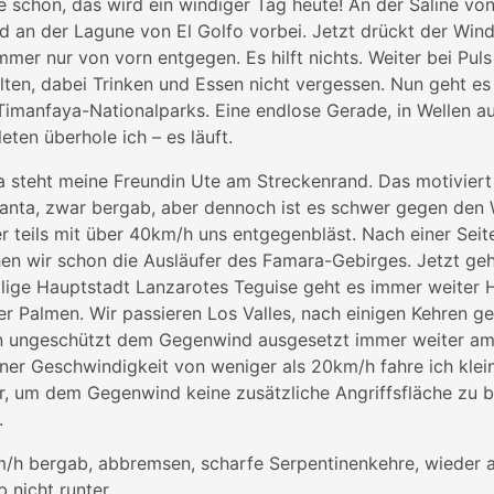
e schon, das wird ein windiger Tag heute! An der Saline vo
d an der Lagune von El Golfo vorbei. Jetzt drückt der Win
mmer nur von vorn entgegen. Es hilft nichts. Weiter bei Pul
lten, dabei Trinken und Essen nicht vergessen. Nun geht es 
imanfaya-Nationalparks. Eine endlose Gerade, in Wellen a
eten überhole ich – es läuft.
 steht meine Freundin Ute am Streckenrand. Das motiviert 
Santa, zwar bergab, aber dennoch ist es schwer gegen den
 teils mit über 40km/h uns entgegenbläst. Nach einer Sei
n wir schon die Ausläufer des Famara-Gebirges. Jetzt geht’
lige Hauptstadt Lanzarotes Teguise geht es immer weiter 
er Palmen. Wir passieren Los Valles, nach einigen Kehren g
nun ungeschützt dem Gegenwind ausgesetzt immer weiter a
iner Geschwindigkeit von weniger als 20km/h fahre ich klei
 um dem Gegenwind keine zusätzliche Angriffsfläche zu bi
.
/h bergab, abbremsen, scharfe Serpentinenkehre, wieder an
 nicht runter.