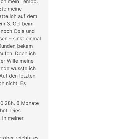
 ich mein Tempo.
tzte meine
atte ich auf dem
em 3. Gel beim
r noch Cola und
sen – sinkt einmal
r Runden bekam
aufen. Doch ich
er Wille meine
unde wusste ich
 Auf den letzten
h nicht. Es
 10:28h. 8 Monate
hnt. Dies
 in meiner
ktober reichte es