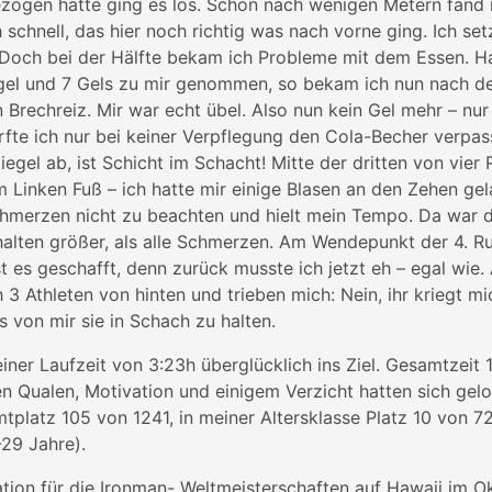
zogen hatte ging es los. Schon nach wenigen Metern fand
 schnell, das hier noch richtig was nach vorne ging. Ich se
 Doch bei der Hälfte bekam ich Probleme mit dem Essen. H
gel und 7 Gels zu mir genommen, so bekam ich nun nach d
n Brechreiz. Mir war echt übel. Also nun kein Gel mehr – nu
rfte ich nur bei keiner Verpflegung den Cola-Becher verpas
iegel ab, ist Schicht im Schacht! Mitte der dritten von vie
 Linken Fuß – ich hatte mir einige Blasen an den Zehen gel
chmerzen nicht zu beachten und hielt mein Tempo. Da war d
halten größer, als alle Schmerzen. Am Wendepunkt der 4. R
t es geschafft, denn zurück musste ich jetzt eh – egal wie.
 Athleten von hinten und trieben mich: Nein, ihr kriegt mic
s von mir sie in Schach zu halten.
 einer Laufzeit von 3:23h überglücklich ins Ziel. Gesamtzeit
len Qualen, Motivation und einigem Verzicht hatten sich gelo
platz 105 von 1241, in meiner Altersklasse Platz 10 von 72
-29 Jahre).
kation für die Ironman- Weltmeisterschaften auf Hawaii im O