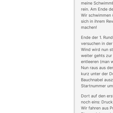
meine Schwimmbr
rein. Am Ende d
Wir schwimmen üb
sich in ihrem Re
machen!
Ende der 1. Rund
versuchen in der
Wind wird nun s
weiter gehts zur
entleeren (man w
Nun raus aus dem
kurz unter der 
Bauchnabel auszi
Startnummer um,
Dort auf den ers
noch eins: Druck
Wir fahren aus P