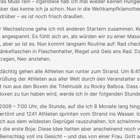
was Müsli rein – irgendwie hab ich mal wieder keinen Hung
ber das kenne ich ja schon. Nun in die Wettkampfklamotte
rüber – es ist noch frisch draußen.
 Wechselzone gehe ich mit anderen Startern zusammen. Ke
ch angespannt. Es fühlt sich an, als würden wir zu einer Mas
, aber so ist es. Nun kommt langsam Routine auf: Rad chec
änkeflaschen in Flaschenhalter, Riegel und Gels ans Rad.
tragen, Neo anziehen.
ächtig gehen alle Athleten nun runter zum Strand. Um 6:4
grüßung der Athleten aus aller Welt durch den Veranstalter s
t nun aus den Boxen die Titelmusik zu Rocky Balboa. Das
oxen zu tun haben wird, werde ich in der folgenden Stunde
.2009 – 7:00 Uhr, die Stunde, auf die ich 8 Monate lang hing
ertönt und 1241 Athleten sprinten vom Strand ins Wasser. 
ich aus dem wildesten Geprügel rauszuhalten. Ich schwimm
die erste Boje. Diese Idee hatten aber anscheinend noch vi
inschlag voll ins Gesicht – und das von einer Frau. Gott s