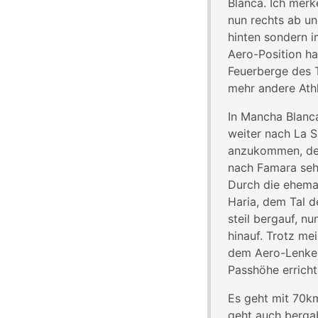
Blanca. Ich merk
nun rechts ab un
hinten sondern i
Aero-Position ha
Feuerberge des T
mehr andere Athl
In Mancha Blanca
weiter nach La 
anzukommen, der
nach Famara sehe
Durch die ehema
Haria, dem Tal d
steil bergauf, 
hinauf. Trotz me
dem Aero-Lenker,
Passhöhe erricht
Es geht mit 70km
geht auch bergab