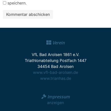
speichern.
Verein
VfL Bad Arolsen 1861 e.V.
Triathlonabteilung Postfach 1447
34454 Bad Arolsen
www.vfl-bad-arolsen.de
www.trianhas.de
Impressum
anzeigen