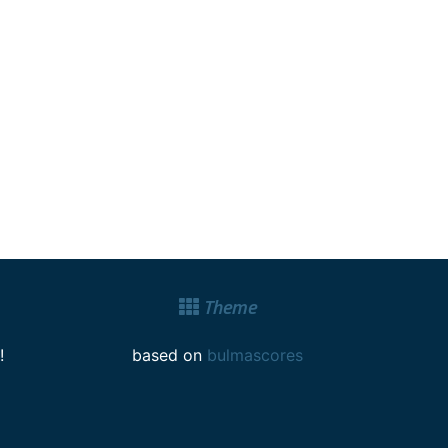
Theme
!
based on
bulmascores