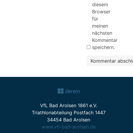
diesem
Browser
für
meinen
nächsten
Kommentar
speichern.
Verein
VfL Bad Arolsen 1861 e.V.
Triathlonabteilung Postfach 1447
34454 Bad Arolsen
www.vfl-bad-arolsen.de