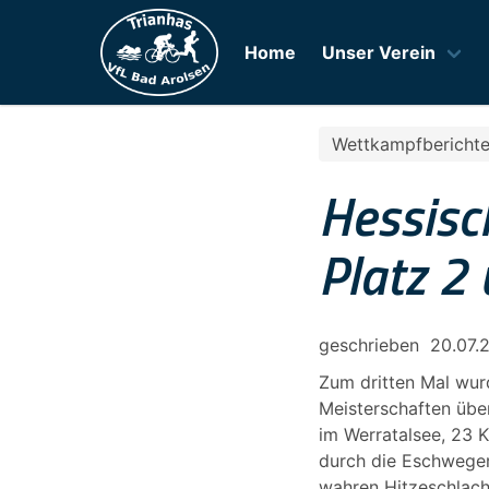
Home
Unser Verein
Wettkampfbericht
Hessisc
Platz 2 
geschrieben
20.07.
Zum dritten Mal wu
Meisterschaften übe
im Werratalsee, 23 
durch die Eschweger
wahren Hitzeschlach