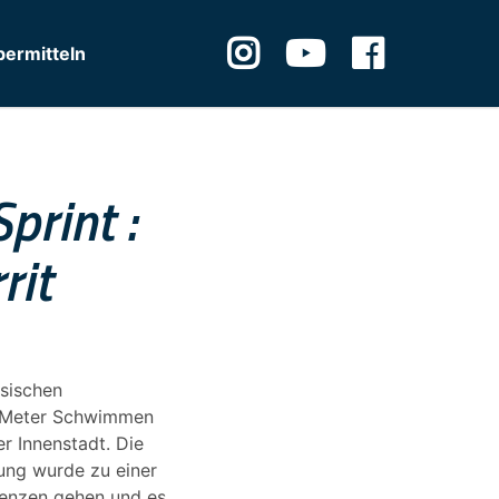
ermitteln
print :
rit
sischen
50 Meter Schwimmen
r Innenstadt. Die
ung wurde zu einer
renzen gehen und es