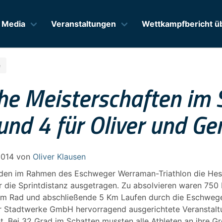
Media
Veranstaltungen
Wettkampfbericht üb
e
he Meisterschaften im S
und 4 für Oliver und Ger
2014
von
Oliver Klausen
rden im Rahmen des Eschweger Werraman-Triathlon die Hes
r die Sprintdistanz ausgetragen. Zu absolvieren waren 7
Km Rad und abschließende 5 Km Laufen durch die Eschwege
 Stadtwerke GmbH hervorragend ausgerichtete Veranstalt
t. Bei 32 Grad im Schatten mussten alle Athleten an ihre G