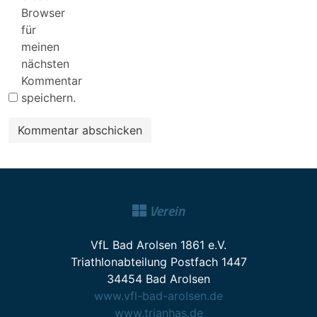
Browser
für
meinen
nächsten
Kommentar
speichern.
Verein
VfL Bad Arolsen 1861 e.V.
Triathlonabteilung Postfach 1447
34454 Bad Arolsen
www.vfl-bad-arolsen.de
www.trianhas.de