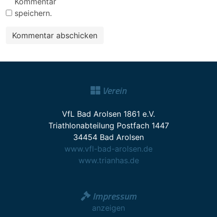
Kommentar
speichern.
Verein
VfL Bad Arolsen 1861 e.V.
Triathlonabteilung Postfach 1447
34454 Bad Arolsen
www.vfl-bad-arolsen.de
www.trianhas.de
Impressum
anzeigen