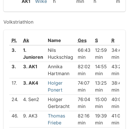
AK1
Wilke
h
min
h
min
Volkstriathlon
Pl.
Ak
Name
Ges
S
R
3.
1.
Nils
66:43
12:59
34:48
Junioren
Huckschlag
min
min
min
3.
3. AK1
Annika
82:02
14:55
43:26
Hartmann
min
min
min
17.
3. AK4
Holger
74:07
13:25
38:44
Ponert
min
min
min
24.
4. Sen2
Holger
76:04
15:00
40:07
Gerbracht
min
min
min
46.
9. AK3
Thomas
82:16
19:39
41:04
Friebe
min
min
min