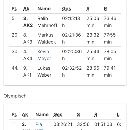
Pl.
Ak
Name
Ges
S
R
L
5.
3.
Relin
02:15:13
25:06
73:46
36:
AK2
Mehrhoff
h
min
min
min
20.
8.
Markus
02:21:36
23:32
77:55
40:
AK3
Waldeck
h
min
min
min
30.
4.
Kevin
02:25:36
25:44
78:05
41:
AK4
Meyer
h
min
min
min
44.
9.
Lukas
02:32:52
28:56
79:41
44:
AK1
Weber
h
min
min
min
Olympisch
Pl.
Ak
Name
Ges
S
R
L
11.
2.
Pia
03:26:21
32:56
01:51:03
62:21