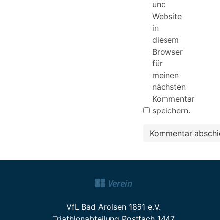
und
Website
in
diesem
Browser
für
meinen
nächsten
Kommentar
speichern.
Verein
VfL Bad Arolsen 1861 e.V.
Triathlonabteilung Postfach 1447