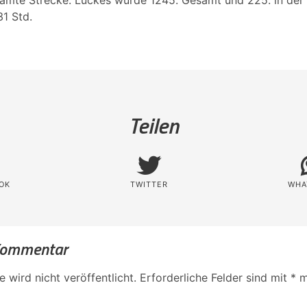
esamte Strecke. Luckes wurde 1245. Gesamt und 225. in der
31 Std.
Teilen
OK
TWITTER
WHA
 Kommentar
 wird nicht veröffentlicht.
Erforderliche Felder sind mit
*
m