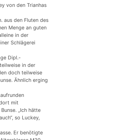
ey von den Trianhas
. aus den Fluten des
lchen Menge an guten
lleine in der
iner Schlägerei
ge Dipl.-
eilweise in der
den doch teilweise
unse. Ähnlich erging
Laufrunden
dort mit
Bunse. „Ich hätte
auch“, so Luckey,
asse. Er benötigte