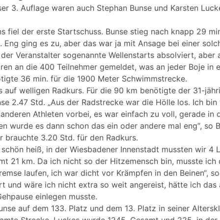
eser 3. Auflage waren auch Stephan Bunse und Karsten Luck
 fiel der erste Startschuss. Bunse stieg nach knapp 29 min
. Eng ging es zu, aber das war ja mit Ansage bei einer so
 der Veranstalter sogenannte Wellenstarts absolviert, aber a
en an die 400 Teilnehmer gemeldet, was an jeder Boje in e
tigte 36 min. für die 1900 Meter Schwimmstrecke.
 auf welligen Radkurs. Für die 90 km benötigte der 31-jähri
 2.47 Std. „Aus der Radstrecke war die Hölle los. Ich bin t
 anderen Athleten vorbei, es war einfach zu voll, gerade in 
en wurde es dann schon das ein oder andere mal eng“, so B
r brauchte 3.20 Std. für den Radkurs.
 schön heiß, in der Wiesbadener Innenstadt mussten wir 4 
mt 21 km. Da ich nicht so der Hitzemensch bin, musste ich 
mse laufen, ich war dicht vor Krämpfen in den Beinen“, so 
t und wäre ich nicht extra so weit angereist, hätte ich das 
 Gehpause einlegen musste.
nse auf dem 133. Platz und dem 13. Platz in seiner Alterskl