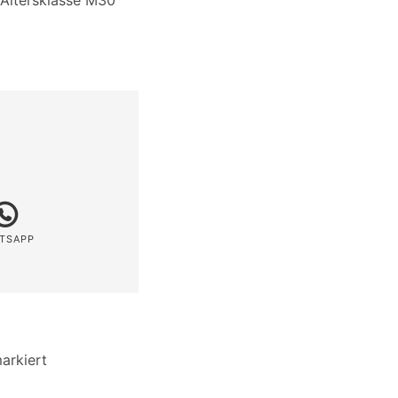
 Altersklasse M30
TSAPP
arkiert