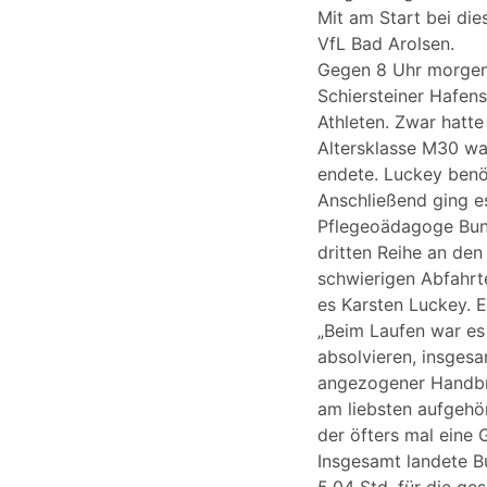
Mit am Start bei di
VfL Bad Arolsen.
Gegen 8 Uhr morgens
Schiersteiner Hafens
Athleten. Zwar hatte
Altersklasse M30 war
endete. Luckey benö
Anschließend ging es
Pflegeoädagoge Bunse
dritten Reihe an den
schwierigen Abfahrt
es Karsten Luckey. E
„Beim Laufen war es
absolvieren, insgesa
angezogener Handbre
am liebsten aufgehör
der öfters mal eine
Insgesamt landete Bu