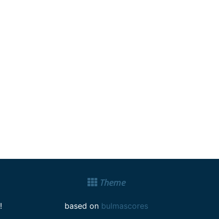
Theme
!
based on
bulmascores