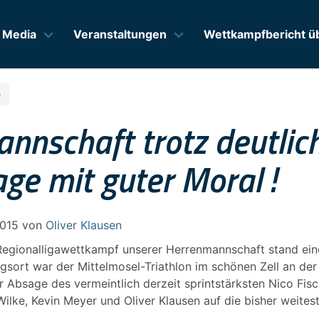
Media
Veranstaltungen
Wettkampfbericht üb
e
annschaft trotz deutlic
ge mit guter Moral !
2015
von
Oliver Klausen
egionalligawettkampf unserer Herrenmannschaft stand eine
sort war der Mittelmosel-Triathlon im schönen Zell an der
 Absage des vermeintlich derzeit sprintstärksten Nico Fis
Wilke, Kevin Meyer und Oliver Klausen auf die bisher weites