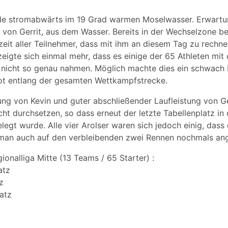
stromabwärts im 19 Grad warmen Moselwasser. Erwartun
gt von Gerrit, aus dem Wasser. Bereits in der Wechselzone be
eit aller Teilnehmer, dass mit ihm an diesem Tag zu rechne
eigte sich einmal mehr, dass es einige der 65 Athleten mit
nicht so genau nahmen. Möglich machte dies ein schwach 
ot entlang der gesamten Wettkampfstrecke.
ung von Kevin und guter abschließender Laufleistung von Ge
ht durchsetzen, so dass erneut der letzte Tabellenplatz in
elegt wurde. Alle vier Arolser waren sich jedoch einig, das
man auch auf den verbleibenden zwei Rennen nochmals ang
ionalliga Mitte (13 Teams / 65 Starter) :
atz
z
latz