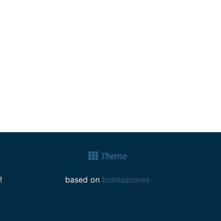
Theme
!
based on
bulmascores