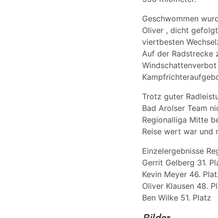
Geschwommen wurde 
Oliver , dicht gefol
viertbesten Wechselz
Auf der Radstrecke z
Windschattenverbot 
Kampfrichteraufgeb
Trotz guter Radleist
Bad Arolser Team nic
Regionalliga Mitte b
Reise wert war und 
Einzelergebnisse Reg
Gerrit Gelberg 31. Pl
Kevin Meyer 46. Plat
Oliver Klausen 48. P
Ben Wilke 51. Platz
Bilder