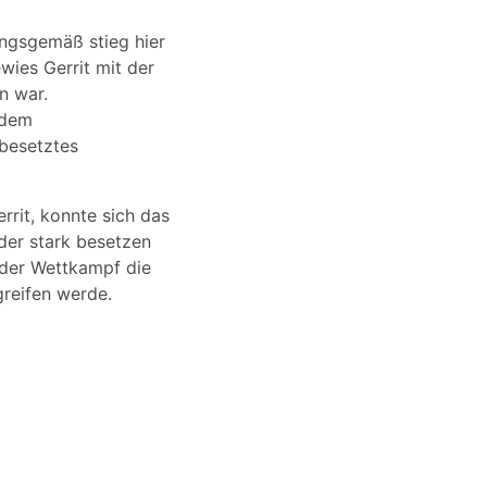
gsgemäß stieg hier
wies Gerrit mit der
n war.
 dem
besetztes
rrit, konnte sich das
 der stark besetzen
s der Wettkampf die
reifen werde.