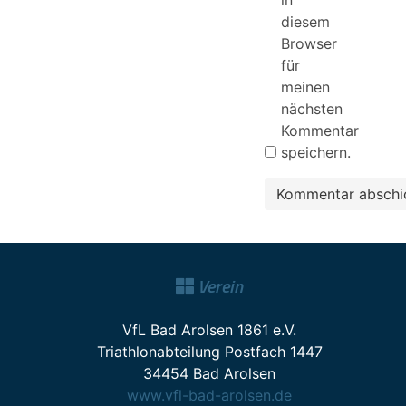
diesem
Browser
für
meinen
nächsten
Kommentar
speichern.
Verein
VfL Bad Arolsen 1861 e.V.
Triathlonabteilung Postfach 1447
34454 Bad Arolsen
www.vfl-bad-arolsen.de