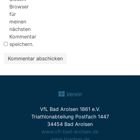
Browser
für
meinen
nächsten
Kommentar
speichern.
Verein
VfL Bad Arolsen 1861 e.V.
Triathlonabteilung Postfach 1447
34454 Bad Arolsen
www.vfl-bad-arolsen.de
www.trianhas.de